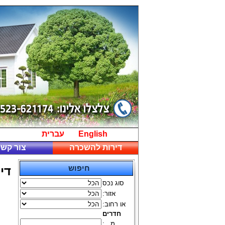
English
עברית
דירות להשכרה
צור קשר
חיפוש
די
סוג נכס
אזור:
או רחוב:
חדרים
מ...: