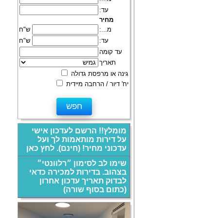
עד:
מחיר
מ...:
ש"ח
עד:
ש"ח
עד קומה
תאריך
גינה או מרפסת גדולה
יח' דיור / הרחבה מיידית
מומלץ!! הרשם לעדכון אישי
על דירות מותאמות לך ועל
עדכוני מחיר! (חינם). לחץ כאן
שימו לב לסימון ״רלוונטי״
בצהוב. בדירות למכירה כדאי
לבדוק תאריך עדכון אחרון
(כתום בסוף שורה)