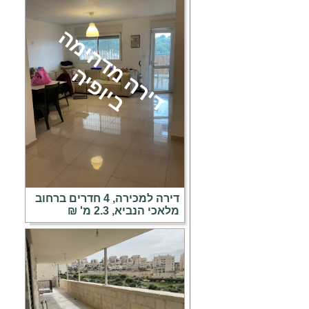
ד
י
ר
ה
מ
ד
ה
י
מ
ה
ב
י
ו
פ
י
ה
דירה למכירה, 4 חדרים ברחוב
מלאכי הנביא, 2.3 מ' ₪