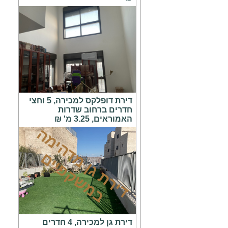
דירת דופלקס למכירה, 5 וחצי
חדרים ברחוב שדרות
האמוראים, 3.25 מ' ₪
ד
י
ר
ת
ג
ן
מ
ד
ה
י
מ
ה
ב
מ
ש
ק
פ
י
י
ם
דירת גן למכירה, 4 חדרים