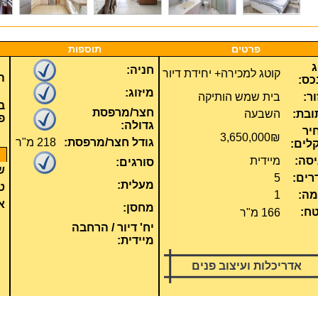
פרטים
תוספות
 
חניה:
קוטג למכירה+ יחידת דיור
ה
כס:
מיזוג:
ר:
בית שמש הותיקה
ב
חצר/מרפסת
ובת:
השבעה
פ
גדולה:
יר 
3,650,000₪
גודל חצר/מרפסת:
218 מ"ר
לים:
יסה:
מיידית
סורגים:
ש
רים:
5
מעלית:
ט
מה:
1
א
מחסן:
ח:
166 מ"ר
יח' דיור / הרחבה
מיידית:
אדריכלות ועיצוב פנים