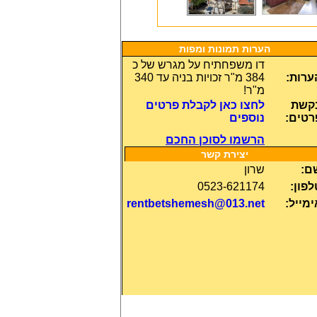
הערות תמונות ומפות
דו משפחתיח על מגרש של כ
ערות:
384 מ"ר זכויות בניה עד 340
מ"ר!
קשת 
לחצו כאן לקבלת פרטים
רטים:
נוספים
הרשמו לסוכן החכם
יצירת קשר
ם:
שרון
לפון:
0523-621174
ימייל:
rentbetshemesh@013.net