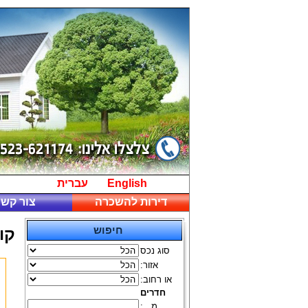
English
עברית
דירות להשכרה
צור קשר
חיפוש
קו
סוג נכס
אזור:
או רחוב:
חדרים
מ...: