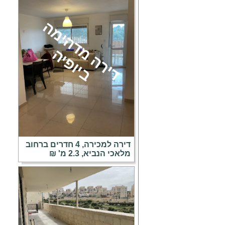
ד
י
ר
ה
מ
ד
ה
י
מ
ה
ב
י
ו
פ
י
ה
דירה למכירה, 4 חדרים ברחוב
מלאכי הנביא, 2.3 מ' ₪