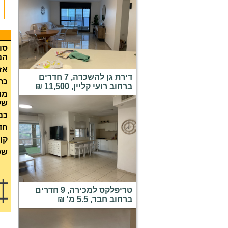
סוג
הנ
אזו
דירת גן להשכרה, 7 חדרים
כת
ברחוב רועי קליין, 11,500 ₪
מח
שק
כנ
חד
קו
שט
טריפלקס למכירה, 9 חדרים
ברחוב חבר, 5.5 מ' ₪