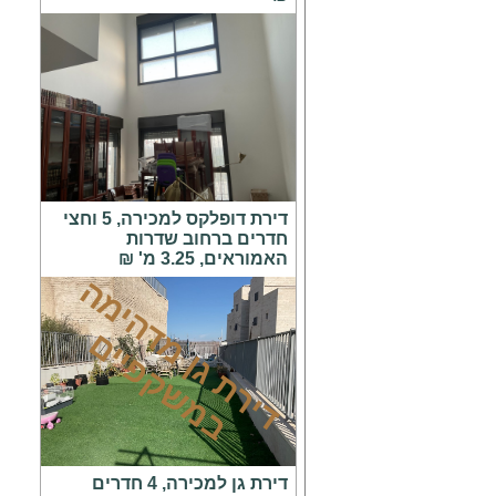
דירת דופלקס למכירה, 5 וחצי
חדרים ברחוב שדרות
האמוראים, 3.25 מ' ₪
ד
י
ר
ת
ג
ן
מ
ד
ה
י
מ
ה
ב
מ
ש
ק
פ
י
י
ם
דירת גן למכירה, 4 חדרים