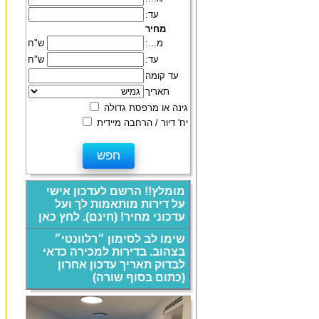
עד:
מחיר
מ...:
ש"ח
עד:
ש"ח
עד קומה
תאריך
גינה או מרפסת גדולה
יח' דיור / הרחבה מיידית
מומלץ!! הרשם לעדכון אישי
על דירות מותאמות לך ועל
עדכוני מחיר! (חינם). לחץ כאן
שימו לב לסימון ״רלוונטי״
בצהוב. בדירות למכירה כדאי
לבדוק תאריך עדכון אחרון
(כתום בסוף שורה)